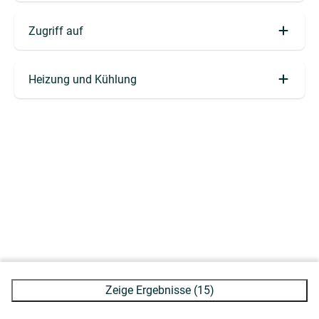
Umzäunter Garten (2)
Zugriff auf
Parkeerplaats voor 1 auto (8)
Erdgeschoss (4)
Heizung und Kühlung
Klimatisierung (3)
Zeige Ergebnisse (15)