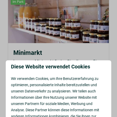
Im Park
Minimarkt
In unserem Minimarkt finden Sie alles, was Sie
Diese Website verwendet Cookies
brauchen. Hier verkaufen wir auch Eis, Spielzeug
und Souvenirs.
Wir verwenden Cookies, um Ihre Benutzererfahrung zu
optimieren, personalisierte Inhalte bereitzustellen und
unseren Datenverkehr zu analysieren. Wir teilen auch
MEHR
Informationen über Ihre Nutzung unserer Website mit
unseren Partnern für soziale Medien, Werbung und
Analyse. Diese Partner können diese Informationen mit
anderen Informationen kombinieren, die Sie ihnen zur