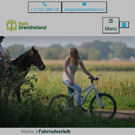
+ 31 521 388 136
info@parkdrentheland.nl
Menü
Home
Fahrradverleih