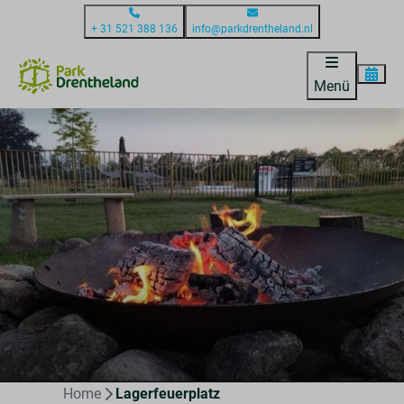
+ 31 521 388 136
info@parkdrentheland.nl
Menü
Home
Lagerfeuerplatz