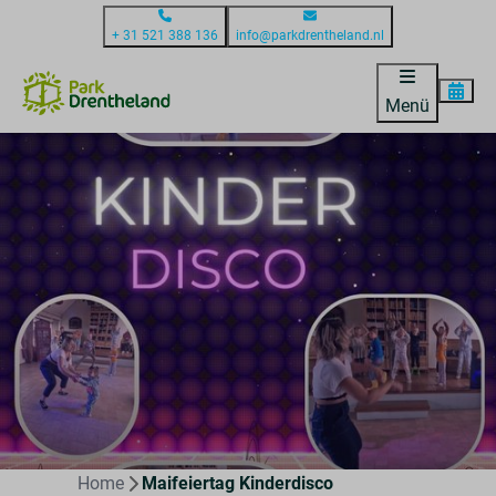
+ 31 521 388 136
info@parkdrentheland.nl
Menü
Home
Maifeiertag Kinderdisco