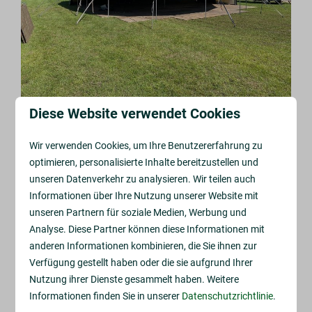
Diese Website verwendet Cookies
Ein Wochenende voller Party!
Mit Live-Musik am Abend (Eintritt 10 Euro) und
Wir verwenden Cookies, um Ihre Benutzererfahrung zu
tagsüber Bingo und einem Mountainbike-Event für
optimieren, personalisierte Inhalte bereitzustellen und
Jung und Alt.
unseren Datenverkehr zu analysieren. Wir teilen auch
Informationen über Ihre Nutzung unserer Website mit
unseren Partnern für soziale Medien, Werbung und
Weitere Informationen finden Sie auf der Facebook-
Analyse. Diese Partner können diese Informationen mit
Seite von Tentfeest Zorgvlied.
anderen Informationen kombinieren, die Sie ihnen zur
Verfügung gestellt haben oder die sie aufgrund Ihrer
Nutzung ihrer Dienste gesammelt haben. Weitere
Informationen finden Sie in unserer
Datenschutzrichtlinie
.