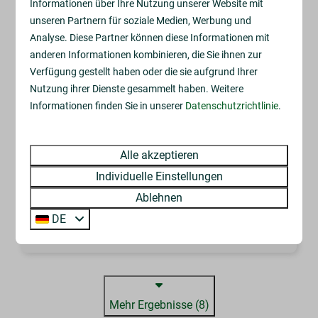
8,9
Informationen über Ihre Nutzung unserer Website mit
unseren Partnern für soziale Medien, Werbung und
Analyse. Diese Partner können diese Informationen mit
Drenthelodge | Berging | 4 Pers.
Ab
anderen Informationen kombinieren, die Sie ihnen zur
298 €
Niederlande, Drenthe, Zorgvlied
Verfügung gestellt haben oder die sie aufgrund Ihrer
291 €
Nutzung ihrer Dienste gesammelt haben. Weitere
4
2
3
3 Nächte
Informationen finden Sie in unserer
Datenschutzrichtlinie
.
Private storage for bikes or extra
2 Personen
luggage
Alle akzeptieren
Covered terrace surrounded by
greenery
Individuelle Einstellungen
Peaceful location at the edge of the forest
Ablehnen
DE
Ansehen
Mehr Ergebnisse (8)