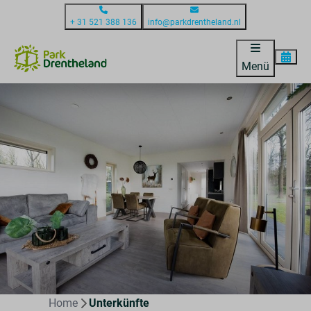
+ 31 521 388 136
info@parkdrentheland.nl
Menü
Home
Unterkünfte