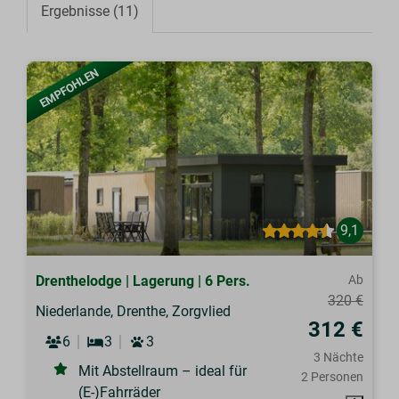
Ergebnisse (11)
EMPFOHLEN
9,1
Drenthelodge | Lagerung | 6 Pers.
Ab
320 €
Niederlande, Drenthe, Zorgvlied
312 €
6
3
3
3 Nächte
Mit Abstellraum – ideal für
2 Personen
(E-)Fahrräder