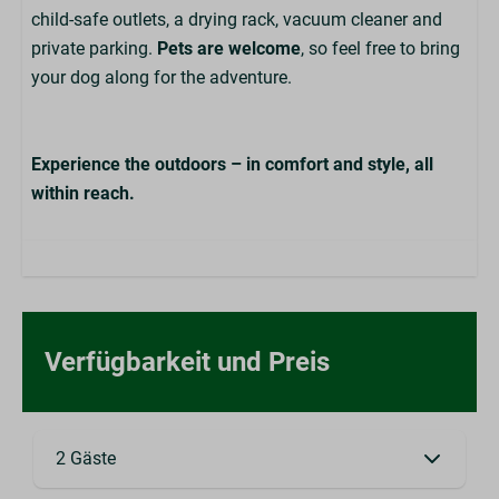
Einzelbett: 2
child-safe outlets, a drying rack, vacuum cleaner and
private parking.
Pets are welcome
, so feel free to bring
Woonkamer
your dog along for the adventure.
Openslaande tuindeuren
Experience the outdoors – in comfort and style, all
Heizung und Kühlung
within reach.
Zentralheizung
Waschen und Trocknen
Trocknungsgestell
Hoover
Verfügbarkeit und Preis
Unterhaltung
Smart-TV
2 Gäste
Wi-Fi