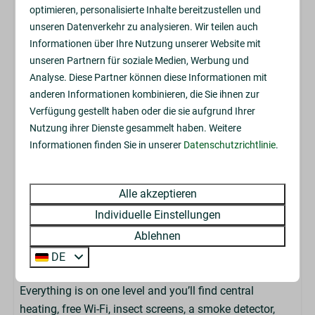
optimieren, personalisierte Inhalte bereitzustellen und
Besteck
Surrounded by greenery, the garden offers plenty of
unseren Datenverkehr zu analysieren. Wir teilen auch
Esstisch
privacy and peace. Your bikes or stroller can be stored
Informationen über Ihre Nutzung unserer Website mit
Schilder
easily in the
private storage shed
– ideal for nature
unseren Partnern für soziale Medien, Werbung und
Geschirrspüler
lovers.
Analyse. Diese Partner können diese Informationen mit
Gläser zum Trinken
anderen Informationen kombinieren, die Sie ihnen zur
Location & surroundings
Extraktor
Verfügung gestellt haben oder die sie aufgrund Ihrer
Küchengeräte
The lodge is quietly located on the forest’s edge at Park
Nutzung ihrer Dienste gesammelt haben. Weitere
Gasfornuis 4 pits
Drentheland, directly next to
Drents-Friese Wold
Informationen finden Sie in unserer
Datenschutzrichtlinie
.
Gasherd: 4-Brenner
National Park
. Explore the area on foot, by bike or even
Kessel: Elektrischer Wasserkocher
on horseback – or simply enjoy the peace and quiet.
Alle akzeptieren
Mikrowelle: Mikrowelle
The park offers an outdoor pool, tennis courts, mini-
Individuelle Einstellungen
Kühlschrank: Ohne Gefrierfach
golf, indoor play loft, bike rental and a lively outdoor
Ablehnen
bar.
Schlafzimmer
DE
Practical & relaxed
Garderobe
Everything is on one level and you’ll find central
King-Size-Bett: 2
heating, free Wi-Fi, insect screens, a smoke detector,