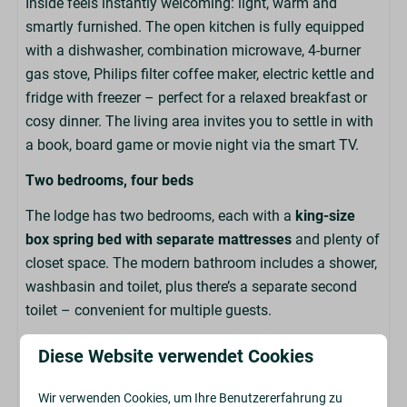
Inside feels instantly welcoming: light, warm and
Parken: 1
smartly furnished. The open kitchen is fully equipped
Sonnenschutz: Sonnenschirm
with a dishwasher, combination microwave, 4-burner
Terrasse: Nicht abgedeckt
gas stove, Philips filter coffee maker, electric kettle and
fridge with freezer – perfect for a relaxed breakfast or
Badezimmer
cosy dinner. The living area invites you to settle in with
Haartrockner
a book, board game or movie night via the smart TV.
Dusche
Two bedrooms, four beds
Toilette
Spülbecken: 1
The lodge has two bedrooms, each with a
king-size
box spring bed with separate mattresses
and plenty of
Toilet
closet space. The modern bathroom includes a shower,
washbasin and toilet, plus there’s a separate second
Toilet in badkamer
toilet – convenient for multiple guests.
Küche
Outdoor living & bike storage
Diese Website verwendet Cookies
Filterkaffeemaschine
Through the French doors, you step onto your
covered
Wir verwenden Cookies, um Ihre Benutzererfahrung zu
Pfannen
terrace
with garden furniture and a large parasol.