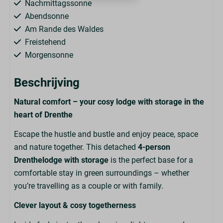
Nachmittagssonne
Abendsonne
Am Rande des Waldes
Freistehend
Morgensonne
Zentrale Lage
Beschrijving
Familie/Kinder
Natural comfort – your cosy lodge with storage in the
heart of Drenthe
Kindersichere Steckdosen
Escape the hustle and bustle and enjoy peace, space
Außenbereich
and nature together. This detached
4-person
Drenthelodge with storage
is the perfect base for a
Garten
comfortable stay in green surroundings – whether
Gartenmöbel
you’re travelling as a couple or with family.
Veranda
Parasol
Clever layout & cosy togetherness
Parkeerplaats voor 1 auto