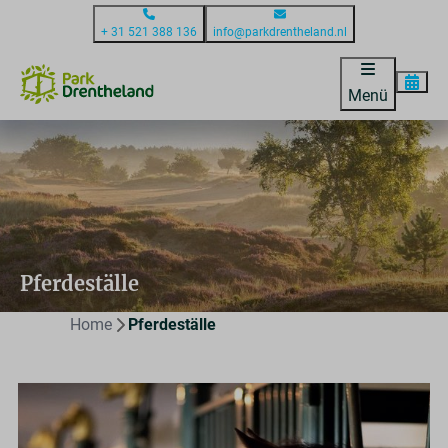
+ 31 521 388 136
info@parkdrentheland.nl
Menü
Pferdeställe
Home
Pferdeställe