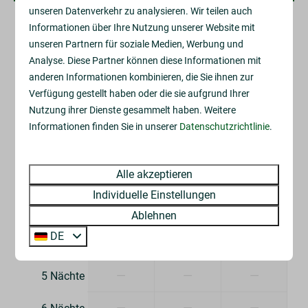
unseren Datenverkehr zu analysieren. Wir teilen auch
Informationen über Ihre Nutzung unserer Website mit
2 Gäste
unseren Partnern für soziale Medien, Werbung und
Analyse. Diese Partner können diese Informationen mit
So
09-08-2026
Mi
12-08-2026
anderen Informationen kombinieren, die Sie ihnen zur
Verfügung gestellt haben oder die sie aufgrund Ihrer
Sa
So
Mo
Nutzung ihrer Dienste gesammelt haben. Weitere
8 Aug
9 Aug
10 Aug
Informationen finden Sie in unserer
Datenschutzrichtlinie
.
—
—
—
1 Nacht
Alle akzeptieren
—
—
—
2 Nächte
Individuelle Einstellungen
—
—
—
3 Nächte
Ablehnen
DE
—
—
—
4 Nächte
—
—
—
5 Nächte
—
—
—