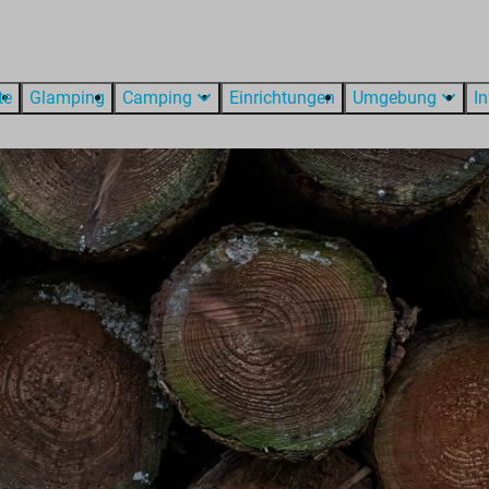
te
Glamping
Camping
Einrichtungen
Umgebung
I