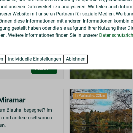
 und unseren Datenverkehr zu analysieren. Wir teilen auch Infor
nserer Website mit unseren Partnern für soziale Medien, Werbun
In Parknähe: 21km
können diese Informationen mit anderen Informationen kombinier
uchskolonie
gung gestellt haben oder die sie aufgrund Ihrer Nutzung ihrer Di
ltimedialen Zeitreise die
n. Weitere Informationen finden Sie in unserer
Datenschutzricht
taates.
en
Individuelle Einstellungen
Ablehnen
MEHR
In Parknähe: 22km
Miramar
nem Blauhai begegnet? Im
n und anderen seltsamen
en.