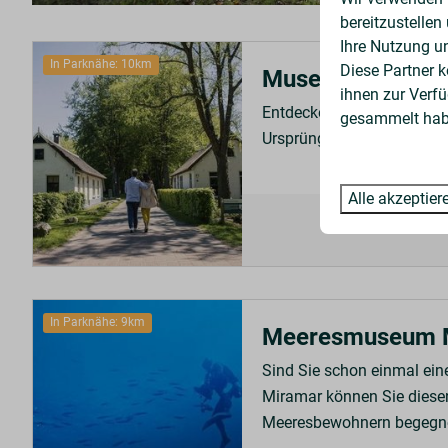
bereitzustellen
Ihre Nutzung u
In Parknähe: 10km
Diese Partner 
Museum der Vers
ihnen zur Verfü
Entdecken Sie auf einer mu
gesammelt habe
Ursprünge unseres Sozials
Alle akzeptier
In Parknähe: 9km
Meeresmuseum 
Sind Sie schon einmal ei
Miramar können Sie diese
Meeresbewohnern begegn