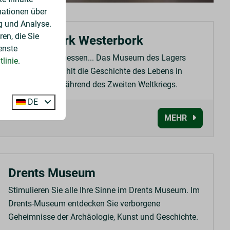
mationen über
g und Analyse.
en, die Sie
Gedenkpark Westerbork
enste
Weil wir nie vergessen... Das Museum des Lagers
linie
.
Westerbork erzählt die Geschichte des Lebens in
diesem Lager während des Zweiten Weltkriegs.
DE
MEHR
Drents Museum
Stimulieren Sie alle Ihre Sinne im Drents Museum. Im
Drents-Museum entdecken Sie verborgene
Geheimnisse der Archäologie, Kunst und Geschichte.