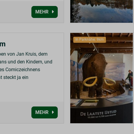
MEHR
In Parknähe: 9km
um
ben von Jan Kruis, dem
Jans und den Kindern, und
 des Comiczeichnens
t steckt ja ein
MEHR