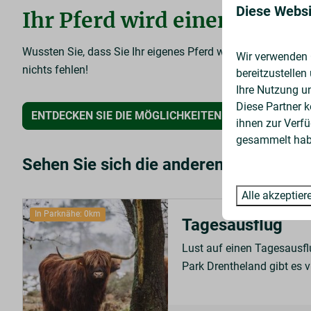
Diese Websi
Ihr Pferd wird einen unver
Wussten Sie, dass Sie Ihr eigenes Pferd während Ihres Auf
Wir verwenden C
nichts fehlen!
bereitzustellen
Ihre Nutzung u
Diese Partner 
ENTDECKEN SIE DIE MÖGLICHKEITEN FÜR EINEN URL
ihnen zur Verfü
gesammelt habe
Sehen Sie sich die anderen Optionen a
Alle akzeptier
In Parknähe: 0km
Tagesausflug
Lust auf einen Tagesausf
Park Drentheland gibt es vi