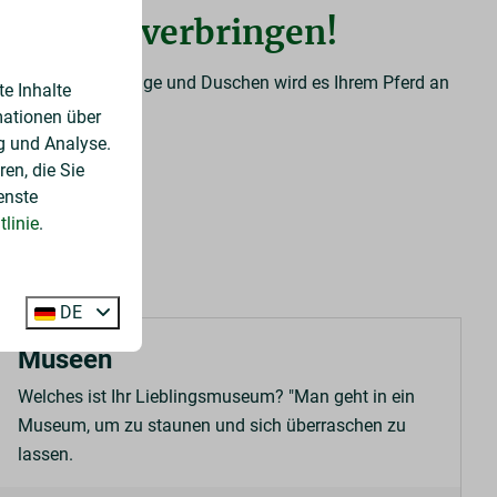
ntheland verbringen!
idegang, Führanlage und Duschen wird es Ihrem Pferd an
e Inhalte
mationen über
g und Analyse.
en, die Sie
enste
linie
.
DE
Museen
Welches ist Ihr Lieblingsmuseum? "Man geht in ein
Museum, um zu staunen und sich überraschen zu
lassen.