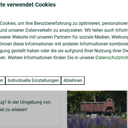
te verwendet Cookies
gesslichen Urlaub im Park Dre
enthalts mitbringen können? In unseren
Luxus-Stallungen
mit We
ookies, um Ihre Benutzererfahrung zu optimieren, personalisiert
 und unseren Datenverkehr zu analysieren. Wir teilen auch Infor
nserer Website mit unseren Partnern für soziale Medien, Werbun
können diese Informationen mit anderen Informationen kombinier
AUB MIT IHREM PFERD
gung gestellt haben oder die sie aufgrund Ihrer Nutzung ihrer Di
n. Weitere Informationen finden Sie in unserer
Datenschutzricht
n:
en
Individuelle Einstellungen
Ablehnen
In Parknähe: 0km
lug? In der Umgebung von
el zu erleben!