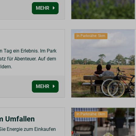
MEHR
In Parknähe: 5km
en Tag ein Erlebnis. Im Park
latz für Abenteuer. Auf dem
ldern.
MEHR
In Parknähe: 0km
m Umfallen
Sie Energie zum Einkaufen