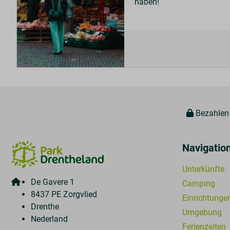
haben!
Bezahlen 
Navigatio
Unterkünfte
De Gavere 1
Camping
8437 PE Zorgvlied
Einrichtunge
Drenthe
Umgebung
Nederland
Ferienzeiten