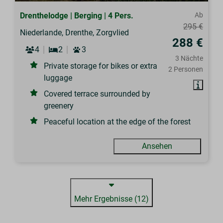
Drenthelodge | Berging | 4 Pers.
Ab
295 €
Niederlande, Drenthe, Zorgvlied
288 €
4
2
3
3 Nächte
Private storage for bikes or extra
2 Personen
luggage
Covered terrace surrounded by
greenery
Peaceful location at the edge of the forest
Ansehen
Mehr Ergebnisse (12)