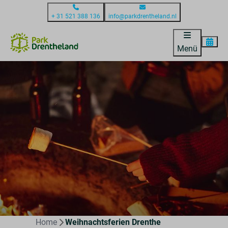
+ 31 521 388 136
info@parkdrentheland.nl
Menü
Home
Weihnachtsferien Drenthe