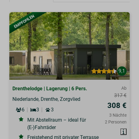
EMPFOHLEN
9,1
Drenthelodge | Lagerung | 6 Pers.
Ab
317 €
Niederlande, Drenthe, Zorgvlied
308 €
6
3
3
3 Nächte
Mit Abstellraum – ideal für
2 Personen
(E-)Fahrräder
Freistehend mit privater Terrasse