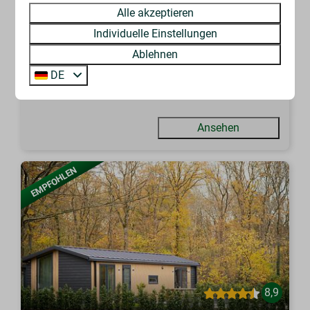
3 Nächte
4
2
2
Alle akzeptieren
2 Personen
Overdekte veranda midden in het
Individuelle Einstellungen
groen
Ablehnen
Eigen badkamer in de tent
DE
Keuken met koelkast en kookplaat
Ansehen
EMPFOHLEN
8,9