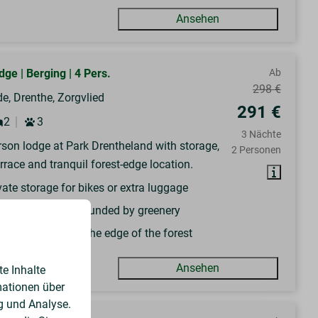
Ansehen
ge | Berging | 4 Pers.
Ab
298 €
e, Drenthe, Zorgvlied
291 €
2
3
3 Nächte
son lodge at Park Drentheland with storage,
2 Personen
rrace and tranquil forest-edge location.
vate storage for bikes or extra luggage
ered terrace surrounded by greenery
ceful location at the edge of the forest
Ansehen
e Inhalte
mationen über
g und Analyse.