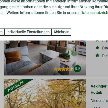
EMPFOHLEN
können diese Informationen mit anderen Informationen kombinier
Drenthelo
gung gestellt haben oder die sie aufgrund Ihrer Nutzung ihrer Di
Niederland
n. Weitere Informationen finden Sie in unserer
Datenschutzricht
4
Gemütlich
en
Individuelle Einstellungen
Ablehnen
und moder
Fre
Dir
Per
8,9
EMPFOHLEN
Aekinger 
Hottub
Niederland