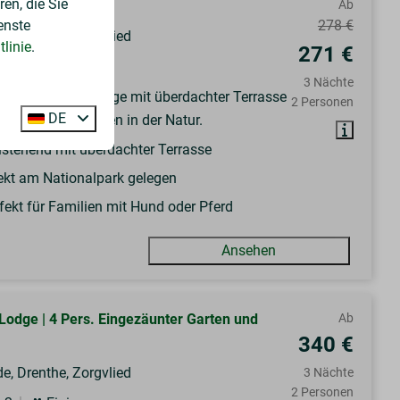
en, die Sie
dge | 4 Pers.
Ab
enste
278 €
e, Drenthe, Zorgvlied
linie
.
271 €
2
3
3 Nächte
es 4-Personen-lodge mit überdachter Terrasse
2 Personen
DE
ner Küche – mitten in der Natur.
istehend mit überdachter Terrasse
ekt am Nationalpark gelegen
fekt für Familien mit Hund oder Pferd
Ansehen
Lodge | 4 Pers. Eingezäunter Garten und
Ab
340 €
e, Drenthe, Zorgvlied
3 Nächte
2 Personen