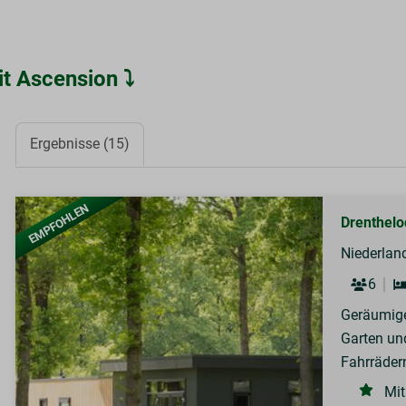
it Ascension ⤵
Ergebnisse (15)
EMPFOHLEN
Drenthelo
Niederland
6
Geräumige
Garten un
Fahrräder
Mit