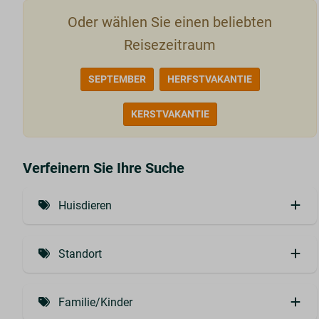
Oder wählen Sie einen beliebten
Reisezeitraum
SEPTEMBER
HERFSTVAKANTIE
KERSTVAKANTIE
Verfeinern Sie Ihre Suche
Huisdieren
Huisdiervrij (2)
Standort
Huisdieren toegestaan (14)
Zentrale Lage (6)
Honden VIP arrangement (3)
Familie/Kinder
Am Rande des Waldes (4)