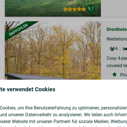
9,7
EMPFOHLEN
Drenthelod
Niederland
4
Cosy 4-per
covered te
Pri
Cov
te verwendet Cookies
Pea
ookies, um Ihre Benutzererfahrung zu optimieren, personalisiert
8,9
 und unseren Datenverkehr zu analysieren. Wir teilen auch Infor
nserer Website mit unseren Partnern für soziale Medien, Werbun