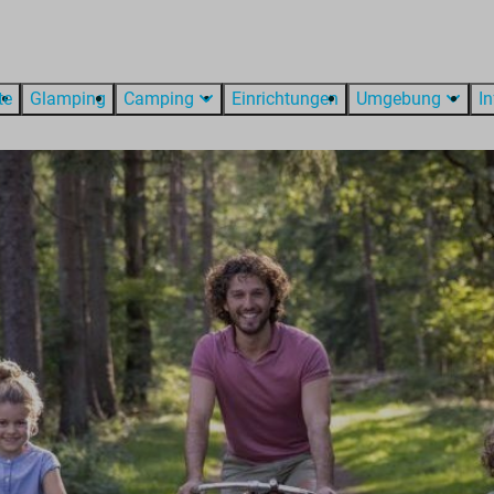
te
Glamping
Camping
Einrichtungen
Umgebung
I