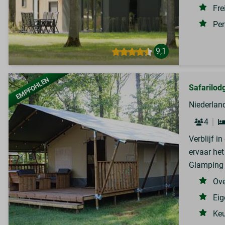
Fre
Per
9,1
EMPFOHLEN
Safarilodg
Niederland
4
Verblijf i
ervaar het
Glamping 
Ove
Eig
Keu