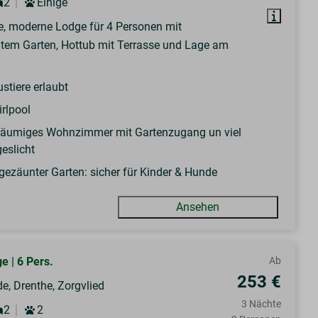
2
Einige
, moderne Lodge für 4 Personen mit
tem Garten, Hottub mit Terrasse und Lage am
stiere erlaubt
rlpool
äumiges Wohnzimmer mit Gartenzugang un viel
eslicht
gezäunter Garten: sicher für Kinder & Hunde
Ansehen
e | 6 Pers.
Ab
253 €
e, Drenthe, Zorgvlied
3 Nächte
2
2