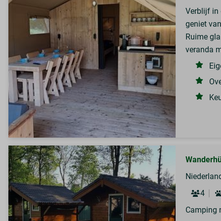
Verblijf i
geniet van
Ruime gla
veranda m
Eig
Ove
Keu
Wanderhü
Niederland
4
Camping m