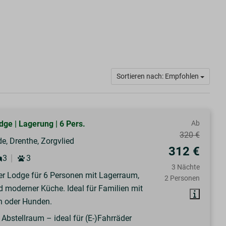
Sortieren nach: Empfohlen
dge | Lagerung | 6 Pers.
Ab
320 €
e, Drenthe, Zorgvlied
312 €
3
3
3 Nächte
r Lodge für 6 Personen mit Lagerraum,
2 Personen
d moderner Küche. Ideal für Familien mit
n oder Hunden.
 Abstellraum – ideal für (E-)Fahrräder