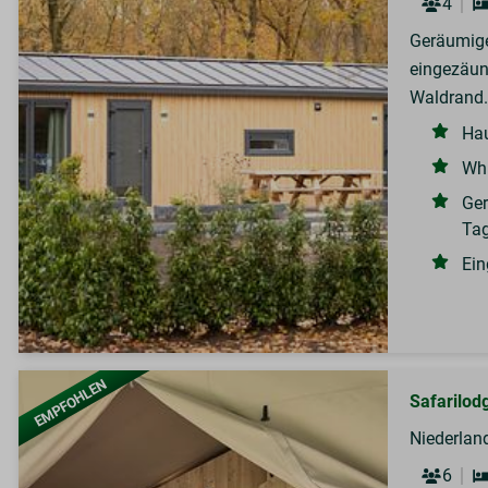
4
Geräumige
eingezäun
Waldrand.
Hau
Whi
Ger
Tag
Ein
EMPFOHLEN
Safarilodg
Niederland
6