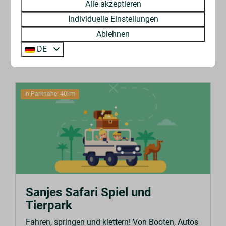
und Spielgeräte machen einen Tag in diesem
Alle akzeptieren
Park zu einem Festtag.
Individuelle Einstellungen
Ablehnen
MEHR
DE
In Parknähe: 40km
Sanjes Safari Spiel und
Tierpark
Fahren, springen und klettern! Von Booten, Autos