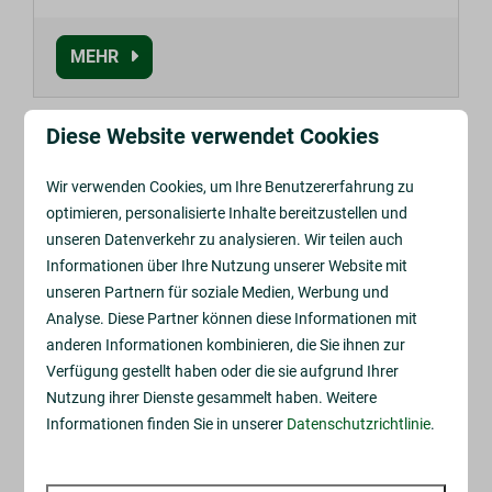
MEHR
Diese Website verwendet Cookies
In Parknähe: 29km
Wir verwenden Cookies, um Ihre Benutzererfahrung zu
optimieren, personalisierte Inhalte bereitzustellen und
unseren Datenverkehr zu analysieren. Wir teilen auch
Informationen über Ihre Nutzung unserer Website mit
unseren Partnern für soziale Medien, Werbung und
Analyse. Diese Partner können diese Informationen mit
anderen Informationen kombinieren, die Sie ihnen zur
Ein Anwesen voller
Verfügung gestellt haben oder die sie aufgrund Ihrer
Überraschungen
Nutzung ihrer Dienste gesammelt haben. Weitere
Informationen finden Sie in unserer
Datenschutzrichtlinie
.
Der Familienpark Nienoord ist ein sicherer und
geordneter Park voller Spaß! Alle Attraktionen