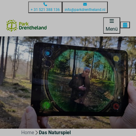
+ 31 521 388 136
info@parkdrentheland.nl
Menü
Home
Das Naturspiel