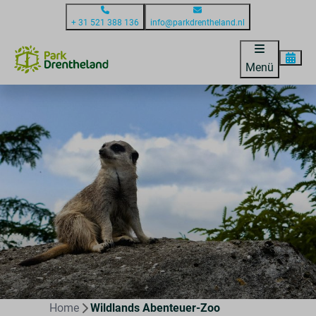
+ 31 521 388 136
info@parkdrentheland.nl
Menü
Home
Wildlands Abenteuer-Zoo