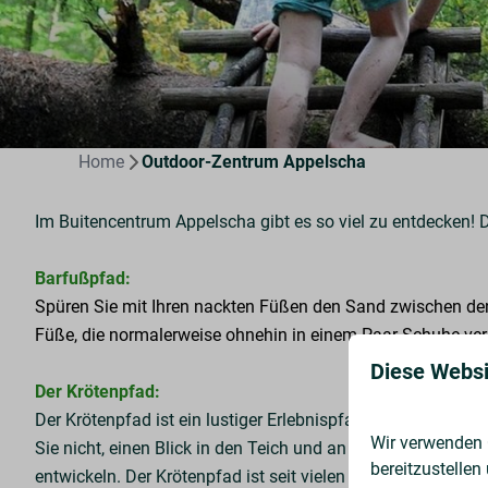
Home
Outdoor-Zentrum Appelscha
Im Buitencentrum Appelscha gibt es so viel zu entdecken! 
Barfußpfad:
Spüren Sie mit Ihren nackten Füßen den Sand zwischen den
Füße, die normalerweise ohnehin in einem Paar Schuhe vers
Diese Websi
Der Krötenpfad:
Der Krötenpfad ist ein lustiger Erlebnispfad, auf dem Sie
Wir verwenden C
Sie nicht, einen Blick in den Teich und an den Ufern entlan
bereitzustellen
entwickeln. Der Krötenpfad ist seit vielen Jahren ein belie