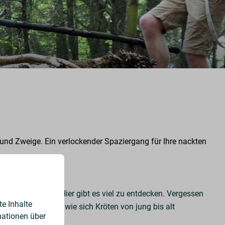
nd Zweige. Ein verlockender Spaziergang für Ihre nackten
wandern können. Hier gibt es viel zu entdecken. Vergessen
e Inhalte
erisch entdecken, wie sich Kröten von jung bis alt
mationen über