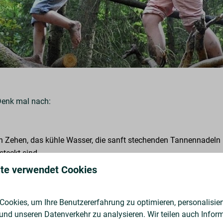
Denk mal nach:
 Zehen, das kühle Wasser, die sanft stechenden Tannennadeln u
teckt sind.
te verwendet Cookies
 auf spannenden Kriech- und Schleichwegen quer durch den Wald 
ookies, um Ihre Benutzererfahrung zu optimieren, personalisiert
g zu werfen. Anhand der hölzernen Krötenfiguren können Sie spiel
 und unseren Datenverkehr zu analysieren. Wir teilen auch Infor
bter Weg für Kinder zwischen 7 und 12 Jahren.