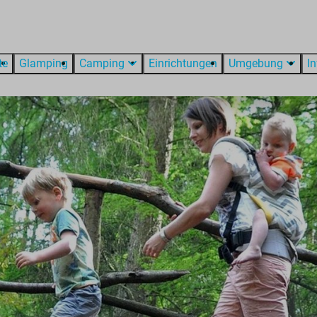
te
Glamping
Camping
Einrichtungen
Umgebung
I