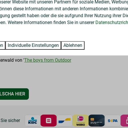
nserer Website mit unseren Partnern für soziale Medien, Werbun
können diese Informationen mit anderen Informationen kombinier
gung gestellt haben oder die sie aufgrund Ihrer Nutzung ihrer Di
wergenpfad und einen Tierfreundepfad für Kinder. Außerdem gibt
n. Weitere Informationen finden Sie in unserer
Datenschutzricht
htungen für Blinde und Sehbehinderte. Der Weg ist auch für Men
en
Individuelle Einstellungen
Ablehnen
terwald von '
The boys from Outdoor
LSCHA HIER
Sie sicher